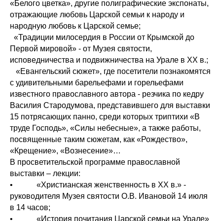
«Белого цветка», другие полиграфические экспонаты,
отражающие любовь Царской семьи к народу и
народную любовь к Царской семье;
«Традиции милосердия в России от Крымской до
Первой мировой» - от Музея святости,
исповедничества и подвижничества на Урале в ХХ в.;
«Евангельский сюжет», где посетители познакомятся
с удивительными барельефами и горельефами
известного православного автора - резчика по кедру
Василия Стародумова, представившего для выставки
15 потрясающих панно, среди которых триптихи «В
труде Господь», «Силы небесные», а также работы,
посвященные таким сюжетам, как «Рождество»,
«Крещение», «Вознесение»…
В просветительской программе православной
выставки – лекции:
• «Христианская женственность в ХХ в.» -
руководителя Музея святости О.В. Ивановой 14 июля
в 14 часов;
• «История почитания Царской семьи на Урале»